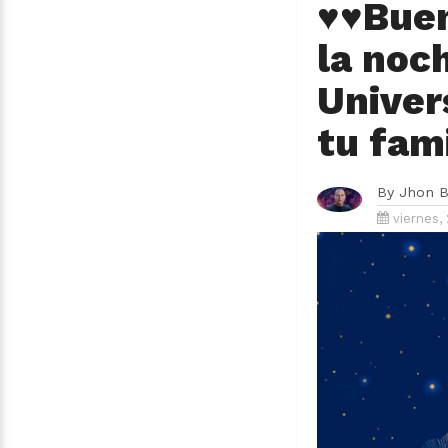
♥♥Buen
la noc
Univer
tu fami
By
Jhon B
viernes, 