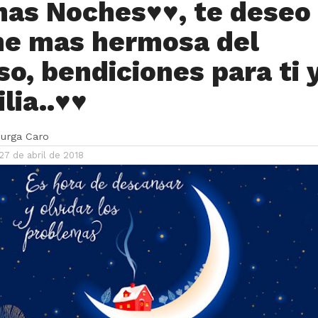
as Noches♥♥, te deseo
he mas hermosa del
so, bendiciones para ti 
lia..♥♥
urga Caro
27 de abril de 2018