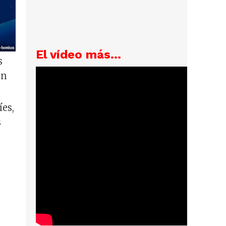
El vídeo más...
s
un
íes,
s