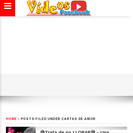
HOME
›
POSTS FILED UNDER CARTAS DE AMOR
😪Trata de no LLORAR😪 - Una