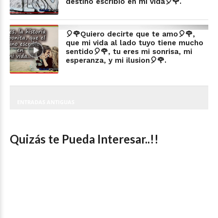
destino escribió en mi vida🎈🌹.
🎈🌹Quiero decirte que te amo🎈🌹,
que mi vida al lado tuyo tiene mucho
sentido🎈🌹, tu eres mi sonrisa, mi
esperanza, y mi ilusion🎈🌹.
ENTRADAS ANTIGUAS
Quizás te Pueda Interesar..!!