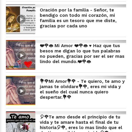
Oración por la familia - Señor, te
bendigo con todo mi corazón, mi
familia es un tesoro que me diste,
gracias por cada uno
❤️🌹👄 Mi Amor ❤️🌹👄 ♥ Haz que tus
besos me digan lo que tus palabras
no pueden, gracias por ser el ser mas
lindo del mundo.❤️🌹👄
💐🌹Mi Amor💐🌹 - Te quiero, te amo y
jamas te olvidare💐🌹, eres mi vida y
el sueño del cual nunca quiero
despertar.💐🌹
🎈🌹Te amo desde el principio de tu
vida y te amare hasta el final de tu
historia🎈🌹, eres lo mas lindo que el