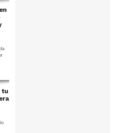
 en
e
y
ada
er
 tu
era
lo