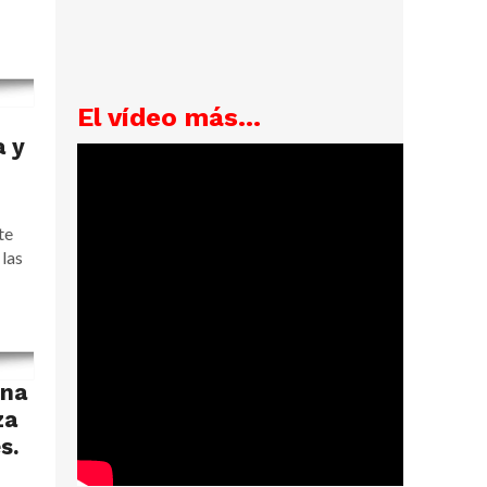
El vídeo más...
a y
te
 las
una
za
s.