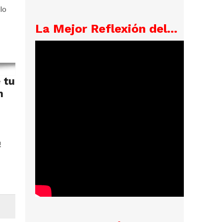
lo
La Mejor Reflexión del...
 tu
n
!