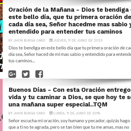
Oración de la Mañana - Dios te bendiga
este bello día, que tu primera oración d
cada día sea, Señor hacedme mas sabio 
entendido para entender tus caminos
BY
JHON BURGA CARO
JUEVES, 11 DE JUNIO DE 2020
Dios te bendiga en este bello día que tu primera oración de c
día sea, Señor haced de mi mas sabio y entendido para entend
tus caminos...
Buenos Días - Con esta Oración entrego
vida y tu caminar a Dios, se que hoy te s
una mañana super especial..TQM
BY
JHON BURGA CARO
LUNES, 11 DE JUNIO DE 2018
Señor escucha mi oración, soy humano y pecador, quizás hago 
que a ti no te agrada, pero se tan bien que tu me amas, mas no