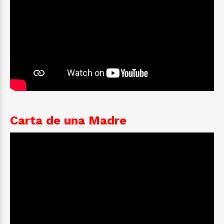
Carta de una Madre