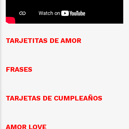
TARJETITAS DE AMOR
FRASES
TARJETAS DE CUMPLEAÑOS
AMOR LOVE