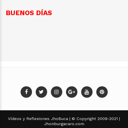
BUENOS DÍAS
Vídeos y Reflexiones JhoBuca | © Copyright 2009-2021 |
Jhonburgacaro.com