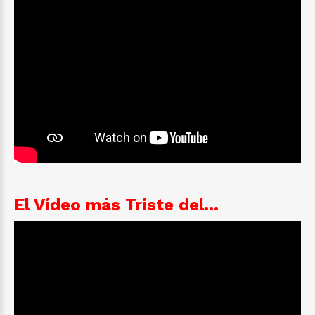
El Vídeo más Triste del...